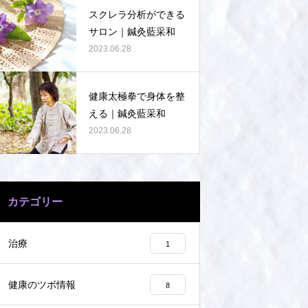
スクレラ分析ができる
サロン｜鍼灸藍采和
2023.06.28
健康太極拳で身体を整
える｜鍼灸藍采和
2023.06.28
カテゴリー
治療
1
健康のツボ情報
8