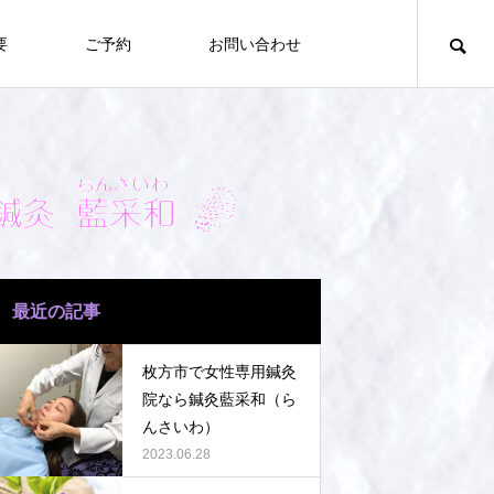
要
ご予約
お問い合わせ
最近の記事
枚方市で女性専用鍼灸
院なら鍼灸藍采和（ら
んさいわ）
2023.06.28