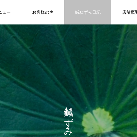
ニュー
お客様の声
鍼ねずみ日記
店舗概
ね
ず
み