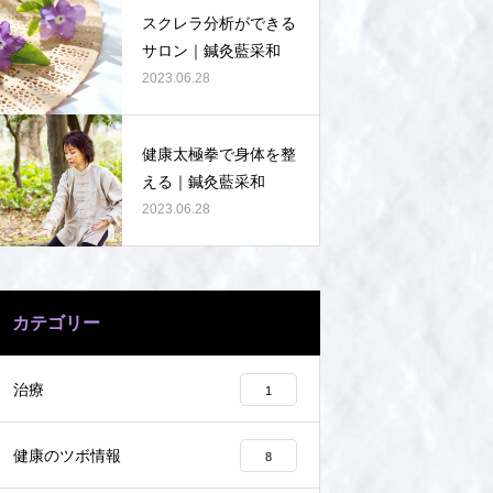
スクレラ分析ができる
サロン｜鍼灸藍采和
2023.06.28
健康太極拳で身体を整
える｜鍼灸藍采和
2023.06.28
カテゴリー
治療
1
健康のツボ情報
8