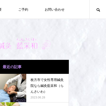
要
ご予約
お問い合わせ
最近の記事
枚方市で女性専用鍼灸
院なら鍼灸藍采和（ら
んさいわ）
2023.06.28